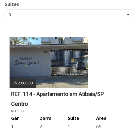
Suites
0
R$ 2.600,00
REF: 114 - Apartamento em Atibaia/SP
Centro
REF: 114
Gar
Dorm
Suite
Área
1
2
1
69