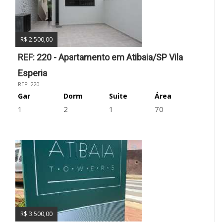
R$ 2.500,00
REF: 220 - Apartamento em Atibaia/SP Vila
Esperia
REF: 220
Gar
Dorm
Suite
Área
1
2
1
70
R$ 3.500,00