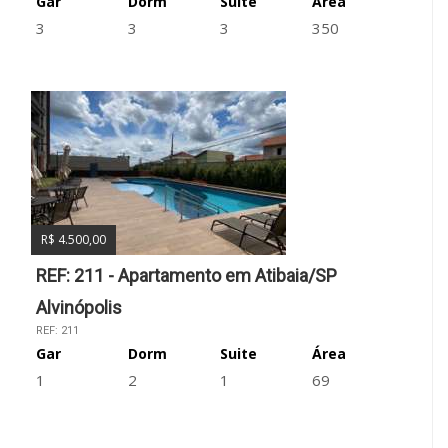
Gar
Dorm
Suite
Área
3
3
3
350
R$ 4.500,00
REF: 211 - Apartamento em Atibaia/SP
Alvinópolis
REF: 211
Gar
Dorm
Suite
Área
1
2
1
69