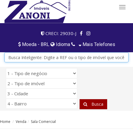
Togg
navig
CRECI: 29030-J
Moeda - BRL
Idioma
Mais Telefones
Busca
Home
Venda
Sala Comercial