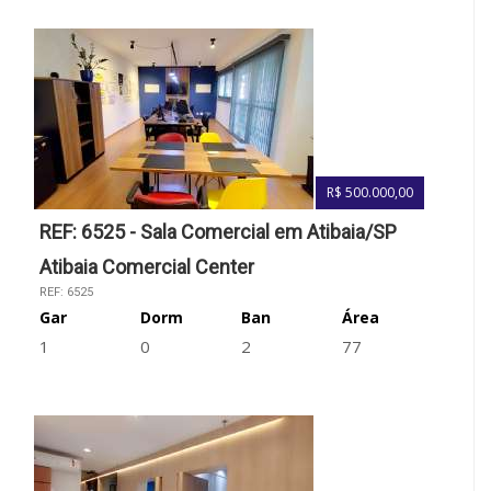
R$ 500.000,00
REF: 6525 - Sala Comercial em Atibaia/SP
Atibaia Comercial Center
REF: 6525
Gar
Dorm
Ban
Área
1
0
2
77