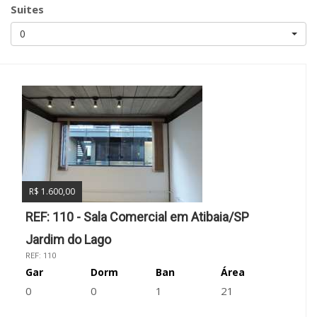
Suites
0
R$ 1.600,00
REF: 110 - Sala Comercial em Atibaia/SP
Jardim do Lago
REF: 110
Gar
Dorm
Ban
Área
0
0
1
21