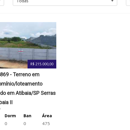
Todas
R$ 215.000,00
4869 - Terreno em
mínio/loteamento
do em Atibaia/SP Serras
baia II
9
Dorm
Ban
Área
0
0
475