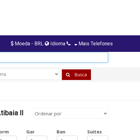
Moeda - BRL
Idioma
Mais Telefones
Busca
ibaia II
orm
Gar
Ban
Suites