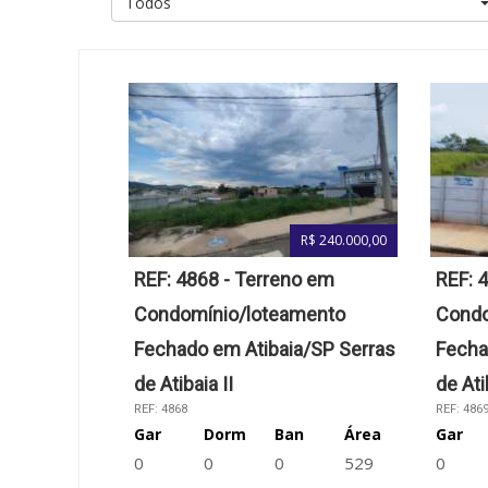
Todos
R$ 240.000,00
REF: 4868 - Terreno em
REF: 
Condomínio/loteamento
Condo
Fechado em Atibaia/SP Serras
Fecha
de Atibaia II
de Ati
REF: 4868
REF: 486
Gar
Dorm
Ban
Área
Gar
0
0
0
529
0