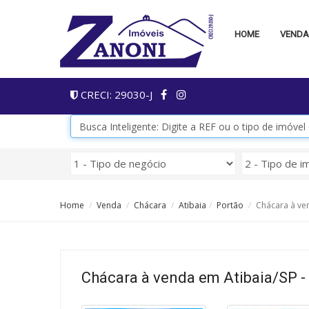
HOME
VEND
CRECI: 29030-J
Home
Venda
Chácara
Atibaia
Portão
Chácara à ven
Chácara à venda em Atibaia/SP -