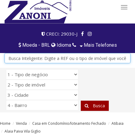
Togg
navig
CRECI: 29030-J
Moeda - BRL
Idioma
Mais Telefones
Busca
Home
Venda
Casa em Condomínio/loteamento Fechado
Atibaia
Alaia Paiva Vila Giglio