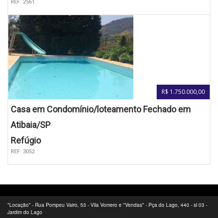
REF: 2561
R$ 1.750.000,00
Casa em Condomínio/loteamento Fechado em
Atibaia/SP
Refúgio
REF: 3052
Desenvolvido e Hospedado por
SuperImobiliarias.com
*Locação* - Rua Pompeu Vairo, 53 - Vila Vomero e *Vendas* - Pça do Lago, 440 - sl 03 -
Jardim do Lago