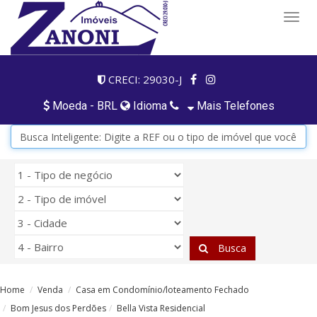
Togg
navig
CRECI: 29030-J
Moeda - BRL
Idioma
Mais Telefones
Busca
Home
Venda
Casa em Condomínio/loteamento Fechado
Bom Jesus dos Perdões
Bella Vista Residencial