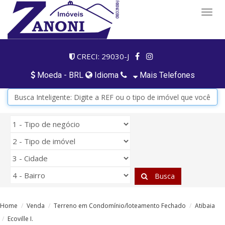
Togg
navig
CRECI: 29030-J
Moeda - BRL
Idioma
Mais Telefones
Busca
Home
Venda
Terreno em Condomínio/loteamento Fechado
Atibaia
Ecoville I.